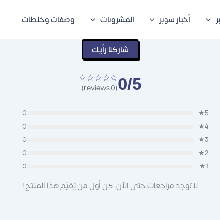
ر
أخبار سوبر
المشروبات
وصفات وخلطات
شاركنا رأيك
☆☆☆☆☆
0/5
(0 reviews)
0
5★
0
4★
0
3★
0
2★
0
1★
لا توجد مراجعات حتى الآن. كن أول من يُقيّم هذا المنتج!